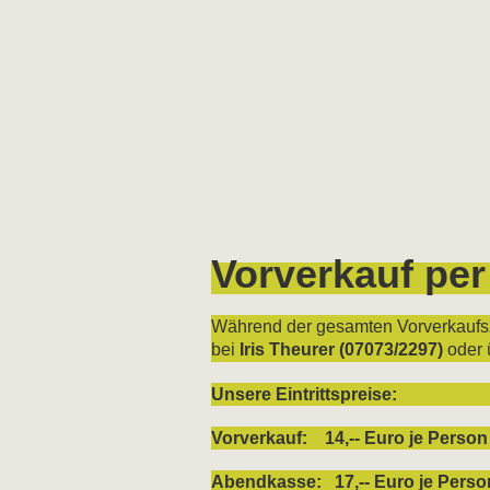
Vorverkauf per
Während der gesamten Vorverkaufszei
bei
Iris Theurer (07073/2297)
oder 
Unsere Eintrittspreise:
Vorverkauf: 14,-- Euro je Person
Abendkasse: 17,-- Euro je Perso